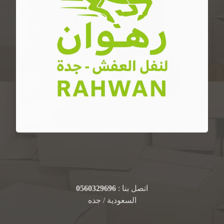
اتصل بنا :
0560329696
السعودية / جده