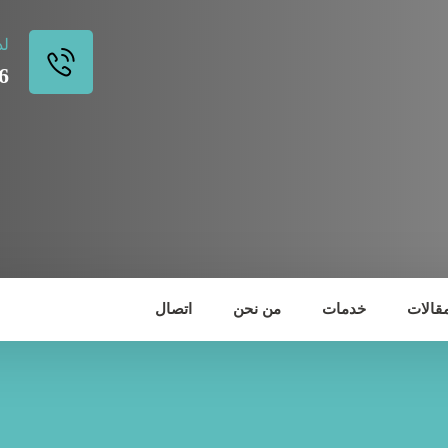
لد
6
مقالات
خدمات
من نحن
اتصال