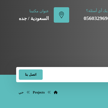
يك أي أسئلة؟
عنوان مكتبنا
056032969
السعودية / جده
اتصل بنا
Projects
حي