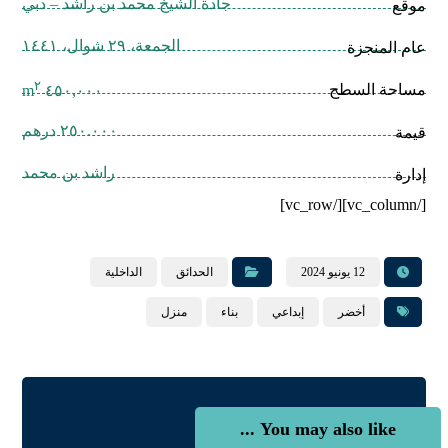
جادة الشيخ محمد بن راشد – دبي
موقع
الجمعة، ٢٩ شوال، ١٤٤١
عام المنجزة
٢
مساحة السطح
٤٥٠,٠٠٠ m
٢٥٠.٠٠٠ درهم
قيمة
راشد بن محمد
إدارة
[/vc_column][/vc_row]
12 يونيو 2024
الحدائق
الداخلية
أخضر
إبداعي
بناء
منزل
You may also like ...