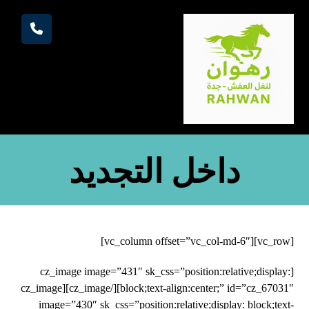
داخل التجديد
[vc_row][vc_column offset=”vc_col-md-6″]
[cz_image image=”431″ sk_css=”position:relative;display:
block;text-align:center;” id=”cz_67031″][/cz_image][cz_image
image=”430″ sk_css=”position:relative;display: block;text-