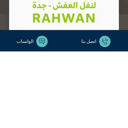
اتصل بنا
الواتساب
اتصل بنا :
0560329696
السعودية / جده