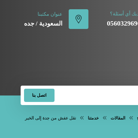
يك أي أسئلة؟
عنوان مكتبنا
056032969
السعودية / جده
اتصل بنا
المقالات
خدمتنا
نقل عفش من جدة إلى الخبر