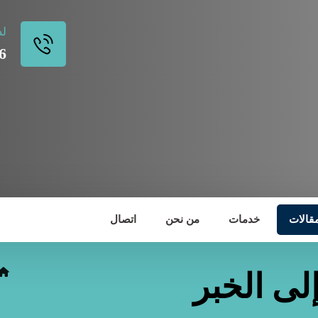
لد
6
مقالات
خدمات
من نحن
اتصال
ى الخبر