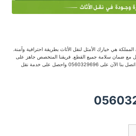
مملكة هي خيارك الأمثل لنقل الأثاث بطريقة احترافية وآمنة.
قل مع ضمان سلامة جميع القطع. فريقنا المتخصص جاهز على
مدار الساعة لتلبية احتياجاتك بأسعار تنافسية وجودة عالية. اتصل بنا الآن على 0560329696 واحصل على خدمة نقل
05603