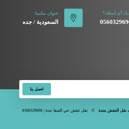
يك أي أسئلة؟
عنوان مكتبنا
056032969
السعودية / جده
اتصل بنا
نقل العفش بجدة
نقل عفش حي الصفا جدة | 0560329696