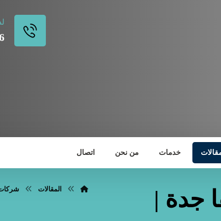
لد
6
مقالات
خدمات
من نحن
اتصال
المقالات
شركات 
جدة |