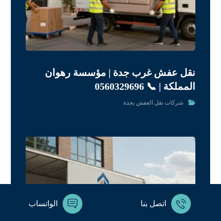
نقل عفش غرب جدة | مؤسسة رهوان
المملكة | 📞 0560329696
شركات نقل العفش بجدة
اتصل بنا
الواتساب