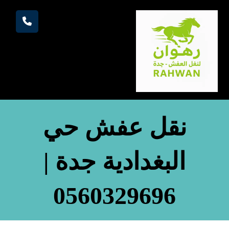
نقل عفش حي
البغدادية جدة |
0560329696