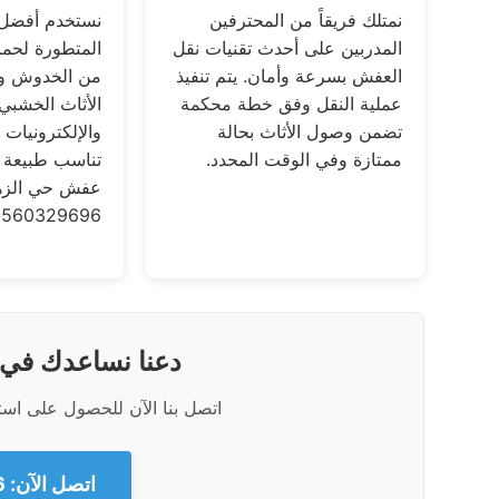
نمتلك فريقاً من المحترفين
نستخدم أفضل م
المدربين على أحدث تقنيات نقل
المتطورة لحما
العفش بسرعة وأمان. يتم تنفيذ
من الخدوش وا
عملية النقل وفق خطة محكمة
الأثاث الخشبي
تضمن وصول الأثاث بحالة
والإلكترونيات
ممتازة وفي الوقت المحدد.
تناسب طبيعة 
عفش حي الزهر
0560329696
دعنا نساعدك في ن
اتصل بنا الآن للحصول على است
اتصل الآن: 0560329696