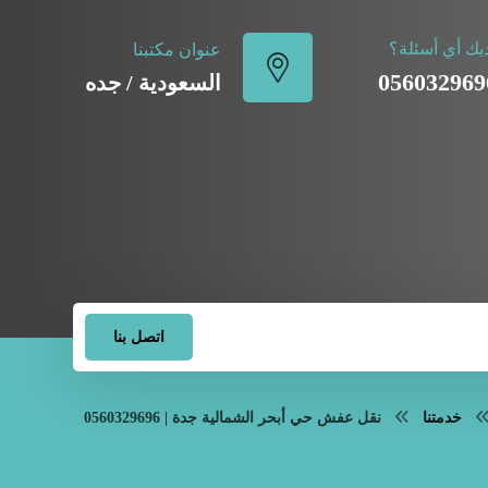
يك أي أسئلة؟
عنوان مكتبنا
056032969
السعودية / جده
اتصل بنا
خدمتنا
نقل عفش حي أبحر الشمالية جدة | 0560329696