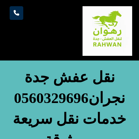
نقل عفش جدة
نجران0560329696
خدمات نقل سريعة