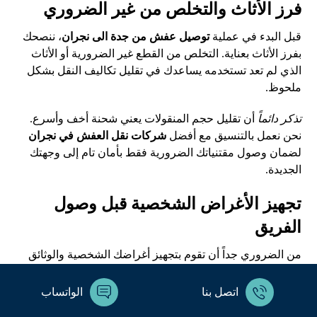
فرز الأثاث والتخلص من غير الضروري
قبل البدء في عملية
توصيل عفش من جدة الى نجران
، ننصحك
بفرز الأثاث بعناية. التخلص من القطع غير الضرورية أو الأثاث
الذي لم تعد تستخدمه يساعدك في تقليل تكاليف النقل بشكل
ملحوظ.
تذكر دائماً
أن تقليل حجم المنقولات يعني شحنة أخف وأسرع.
نحن نعمل بالتنسيق مع أفضل
شركات نقل العفش في نجران
لضمان وصول مقتنياتك الضرورية فقط بأمان تام إلى وجهتك
الجديدة.
تجهيز الأغراض الشخصية قبل وصول
الفريق
من الضروري جداً أن تقوم بتجهيز أغراضك الشخصية والوثائق
الهامة قبل وصول فريق العمل. وضع هذه المتعلقات في حقيبة
خاصة معك يضمن لك
عدم ضياعها
أو اختلاطها بباقي الصناديق
اتصل بنا
الواتساب
أثناء عملية النقل.