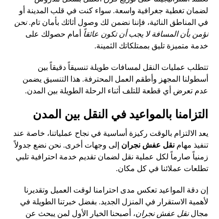
لضمان تغطية جغرافية واسعة. سواء كنت في قلب المدينة أو
في المناطق النائية، فإننا نضمن لك وصول أثاثك بأمان تام.
نحن
نؤمن بأن المسافة لا يجب أن تكون عائقاً
أمام حصولك على
خدمة متميزة تليق بممتلكاتك الثمينة.
تتطلب عمليات النقل لمسافات طويلة تنسيقاً دقيقاً بين
أسطولنا المجهز وأطقم العمل المحترفة. هذا التنسيق يضمن
عدم تعرض أي قطعة للتلف أثناء الرحلة الطويلة بين المدن.
التزامنا بالمواعيد في النقل بين المدن
يعد الالتزام بالوقت ركيزة أساسية في نجاح عملياتنا، خاصة عند
تنفيذ مهام
نقل عفش نجران
إلى وجهات أخرى. نحن نضع جدولاً
زمنياً صارماً لكل عملية نقل لضمان تقديم خدمة احترافية تلبي
تطلعات عملائنا في كل مكان.
إن دقة المواعيد تعكس مدى احترامنا لوقت العميل وتقديرنا
لأهمية الاستقرار في المنزل الجديد. بفضل خبرتنا الطويلة في
مجال
نقل عفش نجران
، أصبحنا الخيار الأول لمن يبحث عن