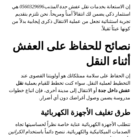
إن الاستعانة بخدمات
نقل عفش جدة المذنب0560329696
هي
استثمار ذكي يضمن لك انتقالاً آمناً ومريحاً. نحن نلتزم بتقديم
تجربة استثنائية تجعل من عملية الانتقال ذكرى إيجابية بدلاً من
كونها عبئاً ثقيلاً.
نصائح للحفاظ على العفش
أثناء النقل
إن الحفاظ على سلامة ممتلكاتك هو أولويتنا القصوى عند
التخطيط لعملية النقل. سواء كنت تخطط للقيام بعملية
نقل
عفش داخل جدة
أو الانتقال إلى مدينة أخرى، فإن اتباع خطوات
مدروسة يضمن وصول أغراضك دون أي أضرار.
طرق تغليف الأجهزة الكهربائية
تتطلب الأجهزة الكهربائية عناية خاصة نظراً لحساسيتها تجاه
الصدمات الميكانيكية والكهربائية. ننصح دائماً باستخدام
الكراتين