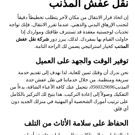
نقل عفش المذنب
إن اتخاذ قرار الانتقال من مكان لآخر يتطلب تخطيطاً دقيقاً
لتجنب الإرهاق البدني والذهني. عندما تقرر الانتقال، فإنك تواجه
تحديات لوجستية معقدة قد تستنزف طاقتك ومواردك إذا
حاولت القيام بها بمفردك. لذلك، يبرز دور
شركة نقل عفش
المذنب
كخيار استراتيجي يضمن لك الراحة التامة.
توفير الوقت والجهد على العميل
نحن ندرك أن وقتك ثمين للغاية، لذا نهدف إلى تقديم خدمة
سريعة ومنظمة. من خلال خدماتنا في
نقل عفش جدة
المذنب0560329696
، نتحمل عنك كافة الأعباء الشاقة، بدءاً من
التفكيك وصولاً إلى إعادة التركيب. هذا يتيح لك التركيز بالكامل
على ترتيب أمورك الشخصية أو المهنية في منزلك الجديد دون
أي قلق.
الحفاظ على سلامة الأثاث من التلف
إن التعامل مع الممتلكات يتطلب مهارات خاصة وأدوات