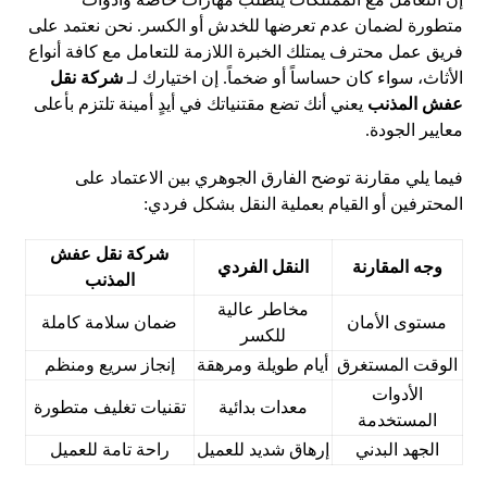
متطورة لضمان عدم تعرضها للخدش أو الكسر. نحن نعتمد على
فريق عمل محترف يمتلك الخبرة اللازمة للتعامل مع كافة أنواع
الأثاث، سواء كان حساساً أو ضخماً. إن اختيارك لـ
شركة نقل
عفش المذنب
يعني أنك تضع مقتنياتك في أيدٍ أمينة تلتزم بأعلى
معايير الجودة.
فيما يلي مقارنة توضح الفارق الجوهري بين الاعتماد على
المحترفين أو القيام بعملية النقل بشكل فردي:
شركة نقل عفش
وجه المقارنة
النقل الفردي
المذنب
مخاطر عالية
مستوى الأمان
ضمان سلامة كاملة
للكسر
الوقت المستغرق
أيام طويلة ومرهقة
إنجاز سريع ومنظم
الأدوات
معدات بدائية
تقنيات تغليف متطورة
المستخدمة
الجهد البدني
إرهاق شديد للعميل
راحة تامة للعميل