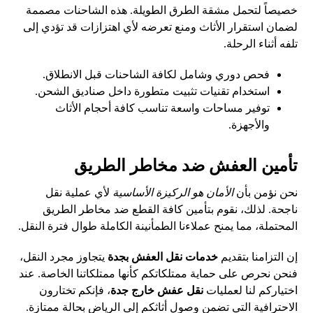
خصيصاً لتحمل مشقة الطرق الطويلة. هذه الشاحنات مصممة
لضمان استقرار الأثاث ومنع تعرضه لأي اهتزازات قد تؤدي إلى
تلفه أثناء الرحلة.
فحص دوري وشامل لكافة الشاحنات قبل الانطلاق.
استخدام تقنيات تثبيت متطورة داخل صناديق الشحن.
توفير مساحات واسعة تناسب كافة أحجام الأثاث
والأجهزة.
تأمين العفش ضد مخاطر الطريق
نحن نؤمن بأن
الأمان هو الركيزة الأساسية
لأي عملية نقل
ناجحة. لذلك، نقوم بتأمين كافة القطع ضد مخاطر الطريق
المحتملة، مما يمنح عملاءنا الطمأنينة الكاملة طوال فترة النقل.
إن التزامنا بتقديم
خدمات نقل العفش بجدة
يتجاوز مجرد النقل،
فنحن نحرص على حماية ممتلكاتكم كأنها ممتلكاتنا الخاصة. عند
اختياركم لنا لعمليات
نقل عفش خارج جدة
، فإنكم تختارون
الاحترافية التي تضمن وصول أثاثكم إلى الرياض بحالة ممتازة.