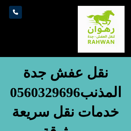
نقل عفش جدة
المذنب0560329696
خدمات نقل سريعة