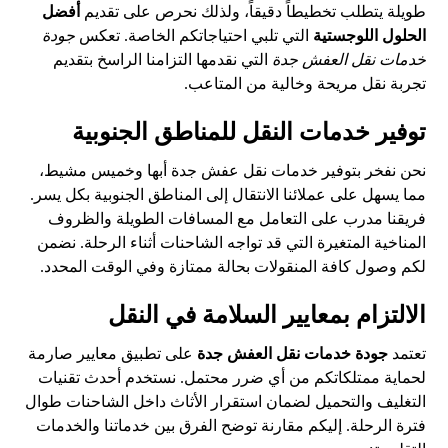
طويلة يتطلب تخطيطاً دقيقاً، ولذلك نحرص على تقديم
أفضل
الحلول اللوجستية
التي تلبي احتياجاتكم الخاصة. تعكس
جودة
خدمات نقل العفش جدة
التي نقدمها التزامنا الراسخ بتقديم
تجربة نقل مريحة وخالية من المتاعب.
توفير خدمات النقل للمناطق الجنوبية
نحن نفخر بتوفير خدمات نقل عفش جدة أبها وخميس مشيط،
مما يسهل على عملائنا الانتقال إلى المناطق الجنوبية بكل يسر.
فريقنا مدرب على التعامل مع المسافات الطويلة والظروف
المناخية المتغيرة التي قد تواجه الشاحنات أثناء الرحلة. نضمن
لكم وصول كافة المنقولات بحالة ممتازة وفي الوقت المحدد.
الالتزام بمعايير السلامة في النقل
تعتمد
جودة خدمات نقل العفش جدة
على تطبيق معايير صارمة
لحماية ممتلكاتكم من أي ضرر محتمل. نستخدم أحدث تقنيات
التغليف والتحميل لضمان استقرار الأثاث داخل الشاحنات طوال
فترة الرحلة. إليكم مقارنة توضح الفرق بين خدماتنا والخدمات