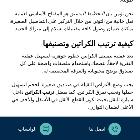
نحن نؤمن بأن
التخطيط المسبق
هو المفتاح الأساسي لعملية
نقل خالية من التوتر. من خلال التركيز على التفاصيل الصغيرة،
يمكنك ضمان وصول كافة مقتنياتك بسلام إلى منزلك الجديد.
كيفية ترتيب الكراتين وتصنيفها
تعد عملية تصنيف الكراتين خطوة جوهرية لتسهيل عملية
التفريغ
لاحقاً. ننصحك باستخدام ملصقات واضحة على كل
صندوق توضح محتوياته والغرفة المخصصة له.
يجب وضع الأغراض الثقيلة في صناديق صغيرة الحجم لتسهيل
حملها وتجنب تمزق الكراتين. كما يفضل
ترتيب الكراتين
داخل
سيارة النقل بحيث تكون القطع الأثقل في الأسفل والأخف في
الأعلى لضمان التوازن.
حماية الأجهزة الكهربائية والتحف
اتصل بنا
الواتساب
تتطلب الأجهزة الكهربائية والتحف عناية فائقة نظراً لحساسيتها