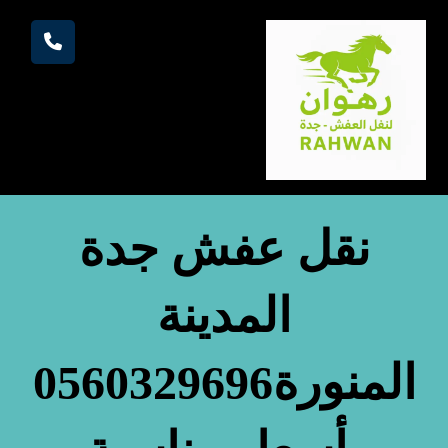
نقل عفش جدة
المدينة
المنورة0560329696