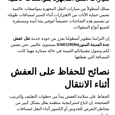
نمتلك أسطولاً من سيارات النقل المجهزة بمواصفات عالمية
تضمن حماية الأثاث من الاهتزازات أثناء السير لمسافات طويلة.
تم تصميم هذه الشاحنات خصيصاً لتوفير بيئة آمنة ومستقرة
لجميع أنواع المنقولات.
إن التزامنا بتطوير أسطولنا يعزز من جودة خدمة
نقل عفش
جدة المدينة المنورة0560329696
بمستوى عالمي. نحن نضمن
لكم وصول مقتنياتكم الثمينة في حالة ممتازة مهما كانت
المسافة التي نقطعها.
نصائح للحفاظ على العفش
أثناء الانتقال
الحفاظ على سلامة العفش يبدأ من خطوات التغليف والترتيب
الصحيحة. إن اتباع استراتيجية منظمة يقلل بشكل كبير من
مخاطر التعرض للخدوش أو الكسور أثناء النقل لمسافات
طويلة.