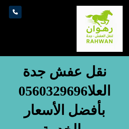
نقل عفش جدة
العلا0560329696
بأفضل الأسعار