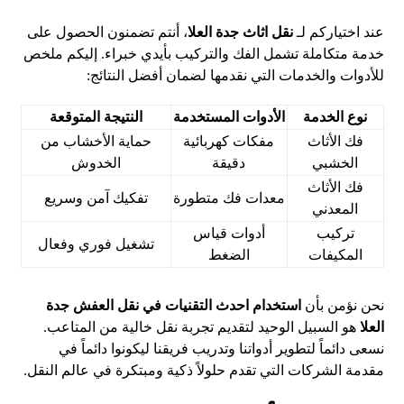
عند اختياركم لـ
نقل اثاث جدة العلا
، أنتم تضمنون الحصول على
خدمة متكاملة تشمل الفك والتركيب بأيدي خبراء. إليكم ملخص
للأدوات والخدمات التي نقدمها لضمان أفضل النتائج:
نوع الخدمة
الأدوات المستخدمة
النتيجة المتوقعة
فك الأثاث
مفكات كهربائية
حماية الأخشاب من
الخشبي
دقيقة
الخدوش
فك الأثاث
معدات فك متطورة
تفكيك آمن وسريع
المعدني
تركيب
أدوات قياس
تشغيل فوري وفعال
المكيفات
الضغط
نحن نؤمن بأن
استخدام احدث التقنيات في نقل العفش جدة
العلا
هو السبيل الوحيد لتقديم تجربة نقل خالية من المتاعب.
نسعى دائماً لتطوير أدواتنا وتدريب فريقنا ليكونوا دائماً في
مقدمة الشركات التي تقدم حلولاً ذكية ومبتكرة في عالم النقل.