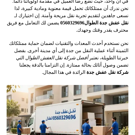
في آن واحد، حيث نضع رضا العميل في مقدمة أولوياتنا دائماً.
نحن ندرك أن ممتلكاتك تحمل قيمة معنوية ومادية كبيرة، لذا
نسعى جاهدين لتقديم تجربة نقل مريحة وآمنة. إن اختيارك لـ
نقل عفش جدة الطوال0560329696
يضمن لك التعامل مع فريق
محترف يقدر وقتك وجهدك.
نحن نستخدم أحدث المعدات والتقنيات لضمان حماية ممتلكاتك
الثمينة أثناء عملية النقل من جدة إلى أي مدينة أخرى. بفضل
خبرتنا الطويلة، نعتبر
أفضل شركة نقل العفش الطوال
التي
تضمن وصول أثاثك بحالة ممتازة. إن التزامنا بالدقة يجعلنا
شركة نقل عفش جدة
الرائدة في هذا المجال.