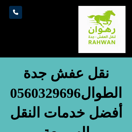
نقل عفش جدة
الطوال0560329696
أفضل خدمات النقل