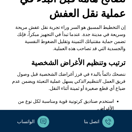
عملية نقل العفش
إن التخطيط المسبق هو السر وراء تجربة نقل عفش مريحة
وسريعة في مدينة جدة. عندما تبدأ في التجهيز مبكراً، فإنك
تضمن حماية مقتنياتك الثمينة وتقليل الضغوط النفسية
والجسدية التي قد تصاحب هذه العملية.
ترتيب وتنظيم الأغراض الشخصية
ننصحك دائماً بالبدء في فرز أغراضك الشخصية قبل وصول
فريق العمل.
التنظيم الذكي
يسهل عملية التعبئة ويضمن عدم
ضياع أي قطع صغيرة أو ثمينة أثناء النقل.
استخدم صناديق كرتونية قوية ومناسبة لكل نوع من
الأغراض.
قم بتدوين محتويات كل صندوق على سطحه الخارجي
اتصل بنا
الواتساب
لسهولة الوصول إليها لاحقاً.
ضع الأغراض الأكثر أهمية في حقيبة خاصة تحتفظ بها