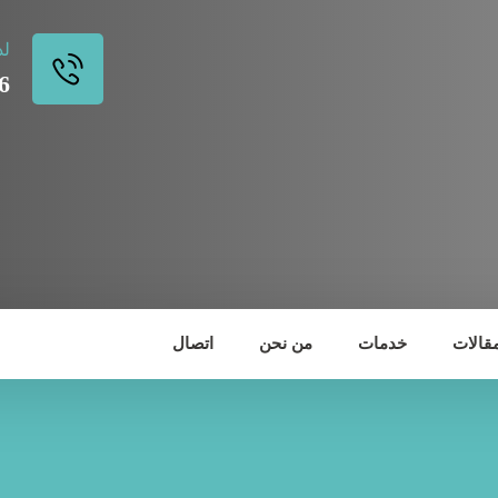
لد
6
مقالات
خدمات
من نحن
اتصال