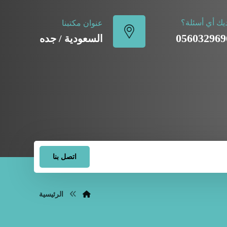
يك أي أسئلة؟
عنوان مكتبنا
056032969
السعودية / جده
اتصل بنا
الرئيسية