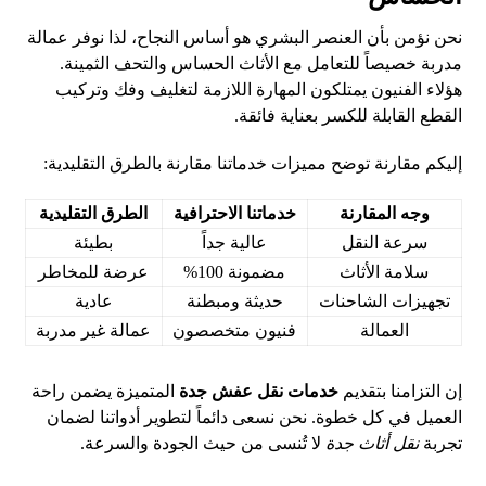
نحن نؤمن بأن العنصر البشري هو أساس النجاح، لذا نوفر عمالة
مدربة خصيصاً للتعامل مع الأثاث الحساس والتحف الثمينة.
هؤلاء الفنيون يمتلكون المهارة اللازمة لتغليف وفك وتركيب
القطع القابلة للكسر بعناية فائقة.
إليكم مقارنة توضح مميزات خدماتنا مقارنة بالطرق التقليدية:
وجه المقارنة
خدماتنا الاحترافية
الطرق التقليدية
سرعة النقل
عالية جداً
بطيئة
سلامة الأثاث
مضمونة 100%
عرضة للمخاطر
تجهيزات الشاحنات
حديثة ومبطنة
عادية
العمالة
فنيون متخصصون
عمالة غير مدربة
إن التزامنا بتقديم
خدمات نقل عفش جدة
المتميزة يضمن راحة
العميل في كل خطوة. نحن نسعى دائماً لتطوير أدواتنا لضمان
تجربة
نقل أثاث جدة
لا تُنسى من حيث الجودة والسرعة.