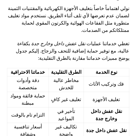
نولي اهتماماً خاصاً بتغليف الأجهزة الكهربائية والمقتنيات الثمينة
لضمان عدم تعرضها لأي تلف أثناء الطريق. نستخدم مواد تغليف
متطورة مثل الفقاعات الهوائية والكرتون المقوى لحماية
ممتلكاتكم من الصدمات.
تغطي خدماتنا عمليات
نقل عفش داخل وخارج جدة
بكفاءة
عالية، مع توفير حماية إضافية للتحف والزجاج. إليكم جدول
يوضح مميزات خدماتنا مقارنة بالطرق التقليدية:
نوع الخدمة
الطرق التقليدية
خدماتنا الاحترافية
مخاطر عالية
دقة وأدوات
فك وتركيب الأثاث
للخدش
متخصصة
حماية فائقة ومواد
تغليف الأجهزة
تغليف غير كافٍ
مبطنة
نقل عفش داخل
تأخير في
التزام تام بالوقت
وخارج جدة
المواعيد
تكاليف غير
أسعار تنافسية
نقل عفش داخل جدة
واضحة
وشفافة