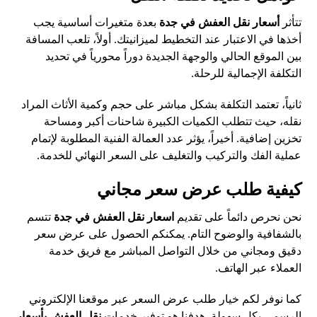
تتأثر
أسعار نقل العفش في جدة
بعدة متغيرات أساسية يجب
أخذها في الاعتبار عند التخطيط لميزانيتك. أولاً، تلعب المسافة
بين الموقع الحالي والوجهة الجديدة دوراً محورياً في تحديد
التكلفة الإجمالية للرحلة.
ثانياً، تعتمد التكلفة بشكل مباشر على حجم وكمية الأثاث المراد
نقله، حيث تتطلب الكميات الكبيرة شاحنات أكبر ومساحة
تخزين إضافية. أخيراً، يؤثر عدد العمالة الفنية المطلوبة لإتمام
عملية الفك والتركيب والتغليف على السعر النهائي للخدمة.
كيفية طلب عرض سعر مجاني
نحن نحرص دائماً على تقديم
اسعار نقل العفش في جدة
تتسم
بالشفافية والوضوح التام. يمكنكم الحصول على عرض سعر
دقيق ومجاني من خلال التواصل المباشر مع فريق خدمة
العملاء عبر الهاتف.
كما نوفر لكم خيار طلب عرض السعر عبر موقعنا الإلكتروني
الرسمي بكل سهولة. هدفنا هو توفير خدمات
نقل العفش بأسعار