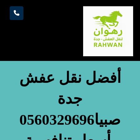
أفضل نقل عفش
جدة
صبيا0560329696